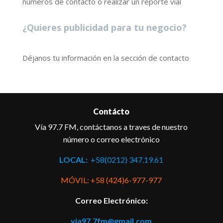
números de contacto o realizar un reporte vial
¿Quieres publicidad para tu negocio?
Déjanos tu información en la sección de contacto
Contácto
Vía 97.7 FM, contáctanos a traves de nuestro
número o correo electrónico
LOCAL:
+58(0212) 347.19.61
MÓVIL: +58 (424)6-977-977
Correo Electrónico:
via97.7fm@gmail.com