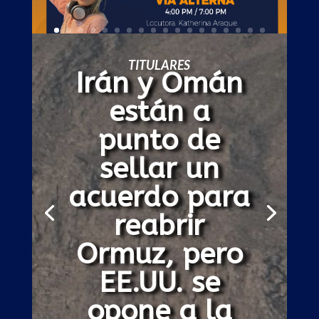
TITULARES
Japón alerta
sobre
lanzamientos
de misiles
balísticos de
Corea del
Norte