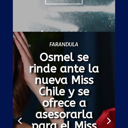
Leer más
FARANDULA
‘Spider-Man:
Brand New
Day’ lidera la
taquilla
mundial y
rompe
récords en