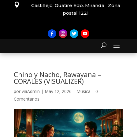

Castillejo, Guatire Edo. Miranda Zona
postal 1221
Chino y Nacho, Rawayana –
CORALES (VISUALIZER)
por
viaAdmin
|
May 12, 2026
|
Música
|
0
Comentarios