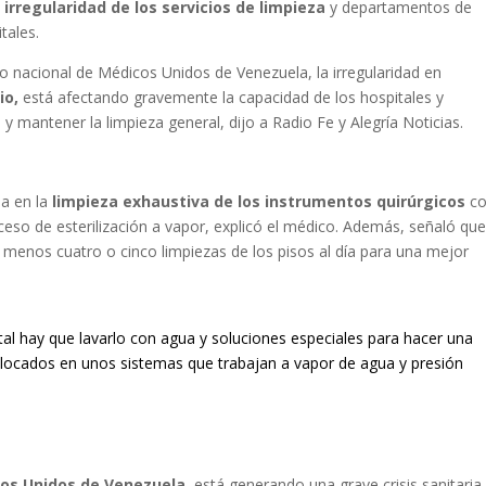
a
irregularidad de los servicios de limpieza
y departamentos de
tales.
o nacional de Médicos Unidos de Venezuela, la irregularidad en
io,
está afectando gravemente la capacidad de los hospitales y
 y mantener la limpieza general, dijo a Radio Fe y Alegría Noticias.
sa en la
limpieza exhaustiva de los instrumentos quirúrgicos
c
ceso de esterilización a vapor, explicó el médico. Además, señaló qu
 menos cuatro o cinco limpiezas de los pisos al día para una mejor
ntal hay que lavarlo con agua y soluciones especiales para hacer una
olocados en unos sistemas que trabajan a vapor de agua y presión
os Unidos de Venezuela
, está generando una grave crisis sanitaria