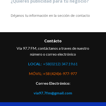
¿Quieres publicidad para tu negocio?
Déjanos tu información en la sección de contacto
Contácto
Vía 97.7 FM, contáctanos a traves de nuestro
número o correo electrónico
LOCAL:
+58(0212) 347.19.61
MÓVIL: +58 (424)6-977-977
Correo Electrónico:
via97.7fm@gmail.com