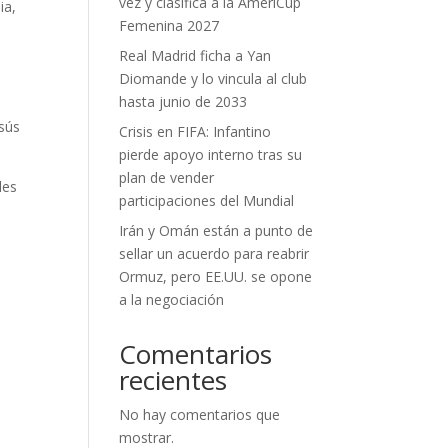
vez y clasifica a la AmeriCup
ia,
Femenina 2027
Real Madrid ficha a Yan
Diomande y lo vincula al club
hasta junio de 2033
esús
Crisis en FIFA: Infantino
.
pierde apoyo interno tras su
plan de vender
les
participaciones del Mundial
Irán y Omán están a punto de
sellar un acuerdo para reabrir
Ormuz, pero EE.UU. se opone
a la negociación
Comentarios
recientes
No hay comentarios que
mostrar.