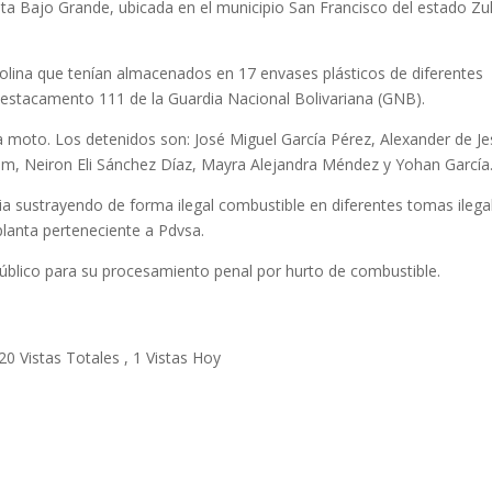
a Bajo Grande, ubicada en el municipio San Francisco del estado Zul
asolina que tenían almacenados en 17 envases plásticos de diferentes
estacamento 111 de la Guardia Nacional Bolivariana (GNB).
a moto. Los detenidos son: José Miguel García Pérez, Alexander de J
, Neiron Eli Sánchez Díaz, Mayra Alejandra Méndez y Yohan García
a sustrayendo de forma ilegal combustible en diferentes tomas ilega
planta perteneciente a Pdvsa.
Público para su procesamiento penal por hurto de combustible.
20 Vistas Totales
, 1 Vistas Hoy