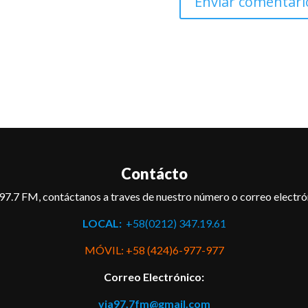
Contácto
97.7 FM, contáctanos a traves de nuestro número o correo electró
LOCAL:
+58(0212) 347.19.61
MÓVIL: +58 (424)6-977-977
Correo Electrónico:
via97.7fm@gmail.com