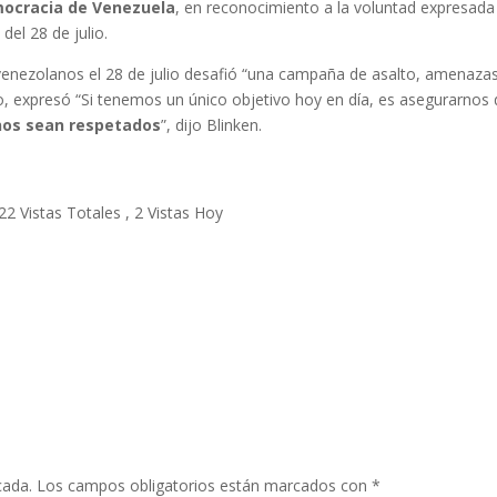
mocracia de Venezuela
, en reconocimiento a la voluntad expresada
del 28 de julio.
 venezolanos el 28 de julio desafió “una campaña de asalto, amenaza
ido, expresó “Si tenemos un único objetivo hoy en día, es asegurarnos
anos sean respetados
”, dijo Blinken.
22 Vistas Totales
, 2 Vistas Hoy
cada.
Los campos obligatorios están marcados con
*