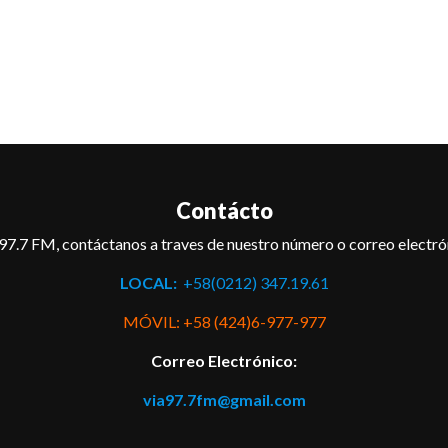
Contácto
97.7 FM, contáctanos a traves de nuestro número o correo electró
LOCAL:
+58(0212) 347.19.61
MÓVIL: +58 (424)6-977-977
Correo Electrónico:
via97.7fm@gmail.com