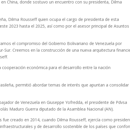
i, en China, donde sostuvo un encuentro con su presidenta, Dilma
leña, Dilma Rousseff quien ocupa el cargo de presidenta de esta
 este 2023 hasta el 2025, así como por el asesor principal de Asuntos
eramos el compromiso del Gobierno Bolivariano de Venezuela por
Sur-Sur. Creemos en la construcción de una nueva arquitectura financi
seff.
la cooperación económica para el desarrollo entre la nación
rasileña, permitió abordar temas de interés que apuntan a consolidar 
embajador de Venezuela en Giuseppe Yofredda, el presidente de Pdvsa
icolás Maduro Guerra diputado de la Asamblea Nacional (AN).
s fue creado en 2014, cuando Dilma Rousseff, ejercía como presiden
os infraestructurales y de desarrollo sostenible de los países que conf