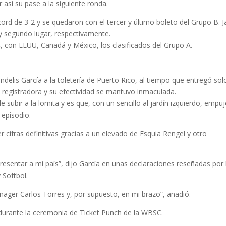
 así su pase a la siguiente ronda.
cord de 3-2 y se quedaron con el tercer y último boleto del Grupo B. 
 y segundo lugar, respectivamente.
4, con EEUU, Canadá y México, los clasificados del Grupo A.
ndelis García a la toletería de Puerto Rico, al tiempo que entregó sol
a registradora y su efectividad se mantuvo inmaculada.
subir a la lomita y es que, con un sencillo al jardín izquierdo, empuj
r episodio.
cifras definitivas gracias a un elevado de Esquia Rengel y otro
resentar a mi país”, dijo García en unas declaraciones reseñadas por 
 Softbol.
ager Carlos Torres y, por supuesto, en mi brazo”, añadió.
 durante la ceremonia de Ticket Punch de la WBSC.