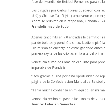
fase del Mundial de Beisbol Femenino para sellar
Las dirigidas por Carlos Torres quedaron con ré
(5-0) y Chinese Taipéi (4-1) amarraron el primer
Ahora se reunirán en la etapa final, Canadá 202
Frandelis hizo de todo
Apenas cinco hits en 7.0 entradas le permitió Fra
par de boletos y ponchó a cinco. Nadie le pisó l
Ella misma se encargó de estar ganando antes de 
primera rayita de las criollas en la alta del prime
Venezuela sumó dos más en el quinto para poner 
imparable de Frandelis.
“Doy gracias a Dios por esta oportunidad de rep
página de la Confederación Mundial de Beisbol y
“Tenía mucha confianza en mi equipo, en mi mán
Venezuela recibió su pase a las Finales de 2024
Fuente: Líder en Deportes