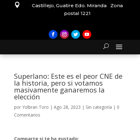

Castillejo, Guatire Edo. Miranda Zona
postal 1221
Superlano: Este es el peor CNE de
la historia, pero si votamos
masivamente ganaremos la
elección
por
Yolbran Toro
|
Ago 28, 2023
|
Sin categoría
|
0
Comentarios
Comparte si te ha gustado: