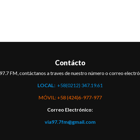
Contácto
97.7 FM, contáctanos a traves de nuestro número o correo electró
LOCAL:
+58(0212) 347.19.61
MÓVIL: +58 (424)6-977-977
Correo Electrónico:
via97.7fm@gmail.com