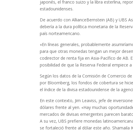
japonés, el franco suizo y la libra esterlina, r
estadounidenses.
De acuerdo con AllianceBernstein (AB) y UBS A
debería a la dura política monetaria de la Rese
país norteamericano.
«En líneas generales, probablemente asumiríamo
para que otras monedas tengan un mejor desem
codirector de renta fija en Asia-Pacífico de AB.
posibilidad de que la Reserva Federal empiece a re
Según los datos de la Comisión de Comercio de 
por Bloomberg, los fondos de cobertura se hic
el índice de la divisa estadounidense de la age
En este contexto, Jim Leaviss, jefe de inversio
dólares frente al yen. «Hay muchas oportunida
mercados de divisas emergentes parecen barato
A su vez, UBS prefiere monedas latinoamericanas
se fortaleció frente al dólar este año. Shamaila 