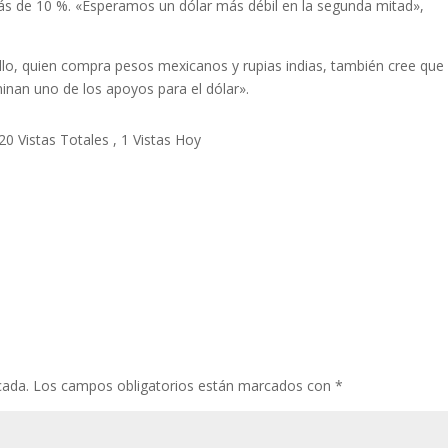
más de 10 %. «Esperamos un dólar más débil en la segunda mitad»,
llo, quien compra pesos mexicanos y rupias indias, también cree que 
minan uno de los apoyos para el dólar».
20 Vistas Totales
, 1 Vistas Hoy
cada.
Los campos obligatorios están marcados con
*