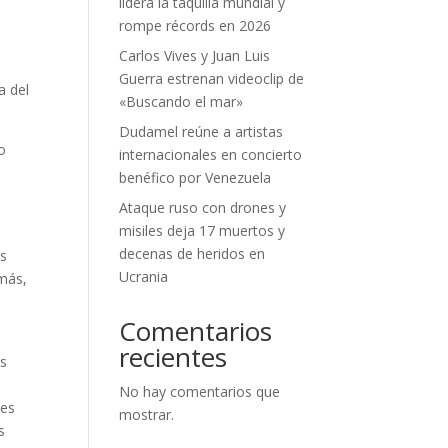
lidera la taquilla mundial y
rompe récords en 2026
Carlos Vives y Juan Luis
Guerra estrenan videoclip de
a del
«Buscando el mar»
Dudamel reúne a artistas
o
internacionales en concierto
benéfico por Venezuela
Ataque ruso con drones y
misiles deja 17 muertos y
decenas de heridos en
os
Ucrania
más,
Comentarios
recientes
es
No hay comentarios que
les
mostrar.
s