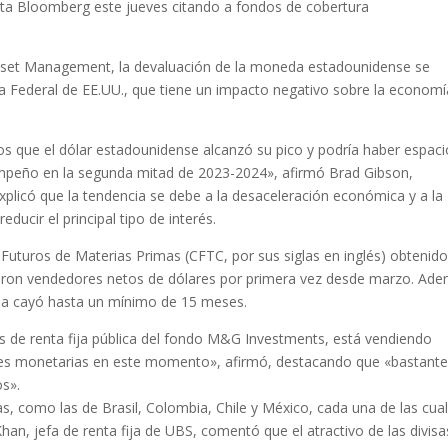
eporta Bloomberg este jueves citando a fondos de cobertura
sset Management, la devaluación de la moneda estadounidense se
rva Federal de EE.UU., que tiene un impacto negativo sobre la economí
s que el dólar estadounidense alcanzó su pico y podría haber espaci
peño en la segunda mitad de 2023-2024», afirmó Brad Gibson,
 Explicó que la tendencia se debe a la desaceleración económica y a la
ducir el principal tipo de interés.
Futuros de Materias Primas (CFTC, por sus siglas en inglés) obtenid
ieron vendedores netos de dólares por primera vez desde marzo. Ade
ncia cayó hasta un mínimo de 15 meses.
nes de renta fija pública del fondo M&G Investments, está vendiendo
des monetarias en este momento», afirmó, destacando que «bastant
s».
, como las de Brasil, Colombia, Chile y México, cada una de las cua
Khan, jefa de renta fija de UBS, comentó que el atractivo de las divisa