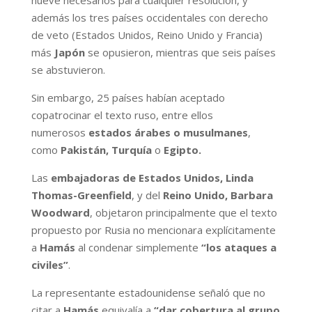
además los tres países occidentales con derecho
de veto (Estados Unidos, Reino Unido y Francia)
más
Japón
se opusieron, mientras que seis países
se abstuvieron.
Sin embargo, 25 países habían aceptado
copatrocinar el texto ruso, entre ellos
numerosos
estados árabes o musulmanes
,
como
Pakistán, Turquía
o
Egipto.
Las
embajadoras de Estados Unidos, Linda
Thomas-Greenfield
, y del
Reino Unido, Barbara
Woodward
, objetaron principalmente que el texto
propuesto por Rusia no mencionara explícitamente
a
Hamás
al condenar simplemente
“los ataques a
civiles”
.
La representante estadounidense señaló que no
citar a
Hamás
equivalía a
“dar cobertura al grupo