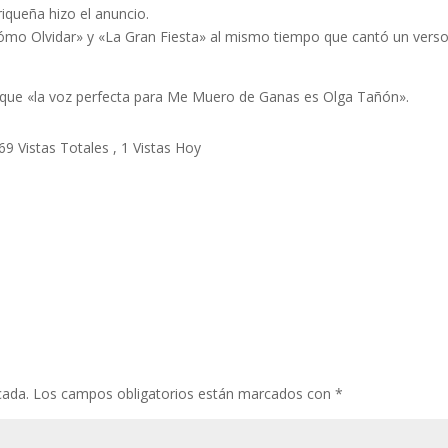
riqueña hizo el anuncio.
«Cómo Olvidar» y «La Gran Fiesta» al mismo tiempo que cantó un vers
m que «la voz perfecta para Me Muero de Ganas es Olga Tañón».
69 Vistas Totales
, 1 Vistas Hoy
cada.
Los campos obligatorios están marcados con
*