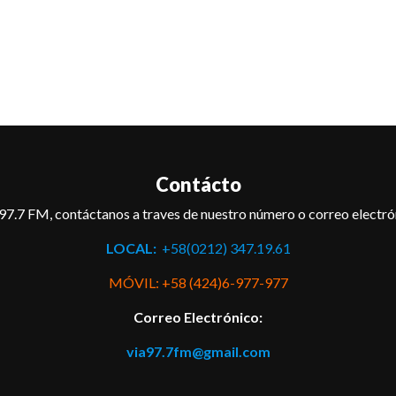
Contácto
97.7 FM, contáctanos a traves de nuestro número o correo electró
LOCAL:
+58(0212) 347.19.61
MÓVIL: +58 (424)6-977-977
Correo Electrónico:
via97.7fm@gmail.com