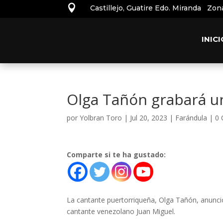

Castillejo, Guatire Edo. Miranda Zon
INICI
Olga Tañón grabará u
por
Yolbran Toro
|
Jul 20, 2023
|
Farándula
|
0 
Comparte si te ha gustado:
La cantante puertorriqueña, Olga Tañón, anunc
cantante venezolano Juan Miguel.