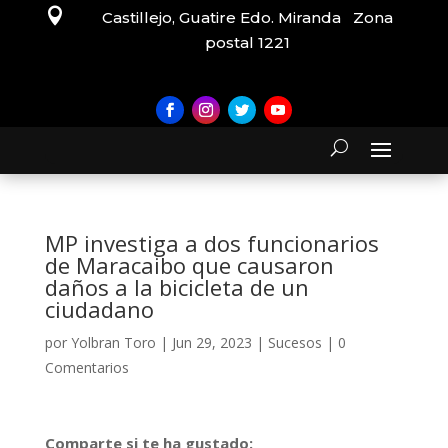

Castillejo, Guatire Edo. Miranda Zona
postal 1221
MP investiga a dos funcionarios
de Maracaibo que causaron
daños a la bicicleta de un
ciudadano
por
Yolbran Toro
|
Jun 29, 2023
|
Sucesos
|
0
Comentarios
Comparte si te ha gustado: