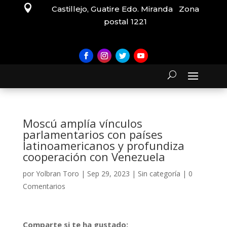

Castillejo, Guatire Edo. Miranda Zona
postal 1221
Moscú amplía vínculos
parlamentarios con países
latinoamericanos y profundiza
cooperación con Venezuela
por
Yolbran Toro
|
Sep 29, 2023
|
Sin categoría
|
0
Comentarios
Comparte si te ha gustado: