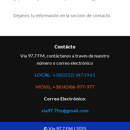
Déjanos tu información en la sección de contacto
Contácto
Vía 97.7 FM, contáctanos a traves de nuestro
número o correo electrónico
LOCAL:
+58(0212) 347.19.61
MÓVIL: +58 (424)6-977-977
Correo Electrónico:
via97.7fm@gmail.com
©
Via 97.7 FM | 2025