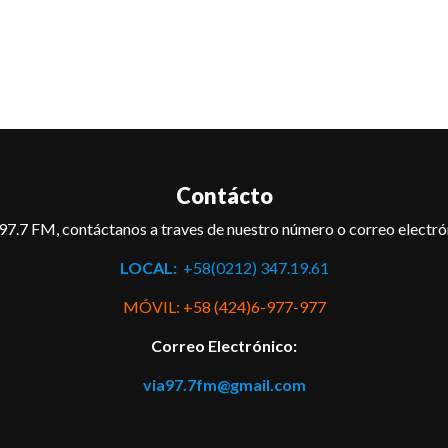
Contácto
97.7 FM, contáctanos a traves de nuestro número o correo electró
LOCAL:
+58(0212) 347.19.61
MÓVIL: +58 (424)6-977-977
Correo Electrónico:
via97.7fm@gmail.com