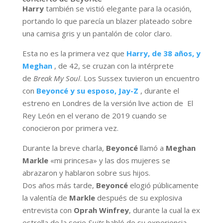
Harry
también se vistió elegante para la ocasión,
portando lo que parecía un blazer plateado sobre
una camisa gris y un pantalón de color claro.
Esta no es la primera vez que
Harry, de 38 años, y
Meghan
, de 42, se cruzan con la intérprete
de
Break My Soul
. Los Sussex tuvieron un encuentro
con
Beyoncé y su esposo, Jay-Z
, durante el
estreno en Londres de la versión live action ​de ​ El
Rey León en el verano de 2019 cuando se
conocieron por primera vez.
Durante la breve charla,
Beyoncé
llamó a
Meghan
Markle
«mi princesa» y las dos mujeres se
abrazaron y hablaron sobre sus hijos.
Dos años más tarde,
Beyoncé
elogió públicamente
la valentía de
Markle
después de su explosiva
entrevista con
Oprah Winfrey
, durante la cual la ex
estrella de la serie
Suits
habló de su experiencia