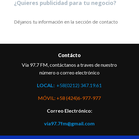
¿Quieres publicidad para tu negocio?
Déjanos tu información en la sección de contacto
Contácto
Vía 97.7 FM, contáctanos a traves de nuestro
número o correo electrónico
LOCAL:
+58(0212) 347.19.61
MÓVIL: +58 (424)6-977-977
Correo Electrónico:
via97.7fm@gmail.com