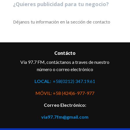
¿Quieres publicidad para tu negocio?
Déjanos tu información en la sección de contacto
Contácto
Vía 97.7 FM, contáctanos a traves de nuestro
número o correo electrónico
LOCAL:
+58(0212) 347.19.61
MÓVIL: +58 (424)6-977-977
Correo Electrónico:
via97.7fm@gmail.com