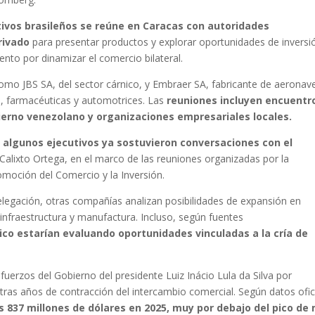
tivos brasileños se reúne en Caracas con autoridades
rivado
para presentar productos y explorar oportunidades de inversi
nto por dinamizar el comercio bilateral.
como JBS SA, del sector cárnico, y Embraer SA, fabricante de aeronav
s, farmacéuticas y automotrices. Las
reuniones incluyen encuentr
ierno venezolano y organizaciones empresariales locales.
,
algunos ejecutivos ya sostuvieron conversaciones con el
Calixto Ortega, en el marco de las reuniones organizadas por la
omoción del Comercio y la Inversión.
legación, otras compañías analizan posibilidades de expansión en
infraestructura y manufactura. Incluso, según fuentes
ico estarían evaluando oportunidades vinculadas a la cría de
sfuerzos del Gobierno del presidente Luiz Inácio Lula da Silva por
tras años de contracción del intercambio comercial. Según datos ofic
s 837 millones de dólares en 2025, muy por debajo del pico de