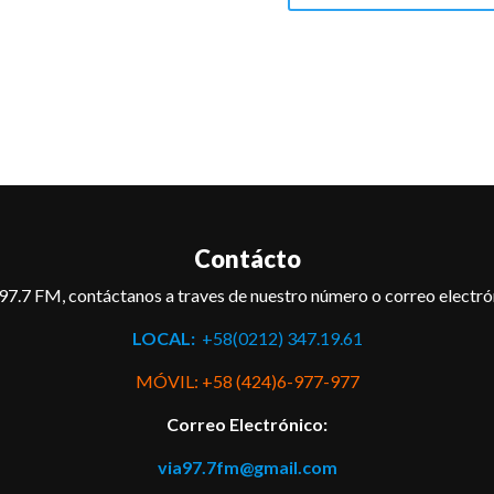
Contácto
97.7 FM, contáctanos a traves de nuestro número o correo electró
LOCAL:
+58(0212) 347.19.61
MÓVIL: +58 (424)6-977-977
Correo Electrónico:
via97.7fm@gmail.com