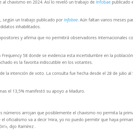
e al chavismo en 2024. Así lo reveló un trabajo de
Infobae
publicado 
n, según un trabajo publicado por
Infobae
. Aún faltan varios meses pa
didatos inhabilitados.
s opositores y afirma que no permitirá observadores Internacionales 
a Frequency 58 donde se evidencia esta incertidumbre en la población
do es la favorita indiscutible en los votantes.
 la intención de voto. La consulta fue hecha desde el 28 de julio al
apenas el 13,5% manifestó su apoyo a Maduro.
los números arrojan que posiblemente el chavismo no permita la prima
el oficialismo va a decir ‘mira, yo no puedo permitir que haya primar
n’», dijo Ramírez .