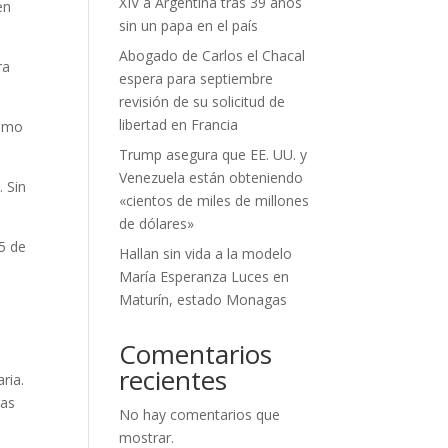
XIV a Argentina tras 39 años
en
sin un papa en el país
Abogado de Carlos el Chacal
ra
espera para septiembre
revisión de su solicitud de
libertad en Francia
como
Trump asegura que EE. UU. y
Venezuela están obteniendo
. Sin
«cientos de miles de millones
de dólares»
 5 de
Hallan sin vida a la modelo
María Esperanza Luces en
Maturín, estado Monagas
Comentarios
recientes
ria.
ias
No hay comentarios que
mostrar.