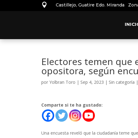

Castillejo, Guatire Edo. Miranda Zon
INICI
Electores temen que e
opositora, según enc
por
Yolbran Toro
|
Sep 4, 2023
|
Sin categoría
Comparte si te ha gustado:
Una encuesta reveló que la ciudadanía teme que 