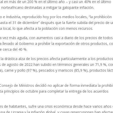
l en más de un 200 % en el último año – y casi un 40% en el último
 norteafricano destinadas a mitigar la galopante inflación.
e Industria, reproducido hoy por los medios locales, “la prohibición
hasta el 31 de diciembre” después que la fuerte subida del precio de u
ina local, lo que afecta a la población con menos recursos.
a vez más aguda, con aumentos casi a diario de los precios de todos
a llevado al Gobierno a prohibir la exportación de otros productos, 
e cerca del 40 %.
 la drástica alza de los precios afecta particularmente a los producto
os de agosto de 2022 han subido en términos generales un 71,9 %, co
, carne y pollo (97 %), pescados y mariscos (85,9 %), productos lác
onsejo de Ministros decidió no aplicar de forma inmediata la prohibi
ta principios de octubre para completar la entrega de los acuerdos
es de habitantes, sufre una crisis económica desde hace varios años
sa de Ucrania y la inflación global, y cuyas repercusiones han afecta