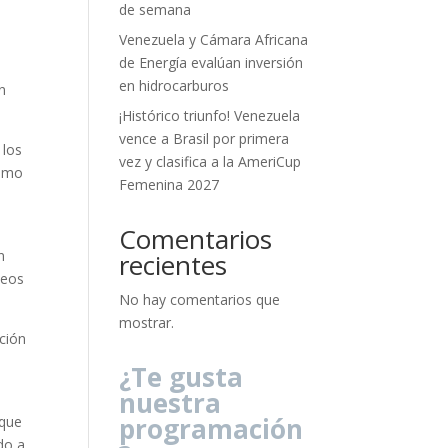
de semana
Venezuela y Cámara Africana
de Energía evalúan inversión
en hidrocarburos
n
¡Histórico triunfo! Venezuela
vence a Brasil por primera
 los
vez y clasifica a la AmeriCup
como
Femenina 2027
Comentarios
s
n
recientes
teos
No hay comentarios que
mostrar.
ción
¿Te gusta
nuestra
programación
 que
do a