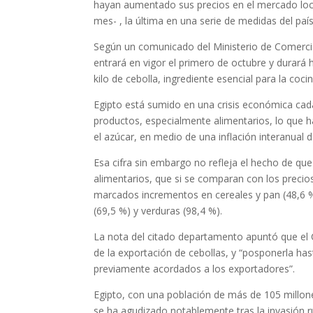
hayan aumentado sus precios en el mercado loca
mes- , la última en una serie de medidas del país
Según un comunicado del Ministerio de Comercio 
entrará en vigor el primero de octubre y durará 
kilo de cebolla, ingrediente esencial para la coc
Egipto está sumido en una crisis económica cad
productos, especialmente alimentarios, lo que h
el azúcar, en medio de una inflación interanual d
Esa cifra sin embargo no refleja el hecho de que
alimentarios, que si se comparan con los preci
marcados incrementos en cereales y pan (48,6 %)
(69,5 %) y verduras (98,4 %).
La nota del citado departamento apuntó que el C
de la exportación de cebollas, y “posponerla has
previamente acordados a los exportadores”.
Egipto, con una población de más de 105 millon
se ha agudizado notablemente tras la invasión ru