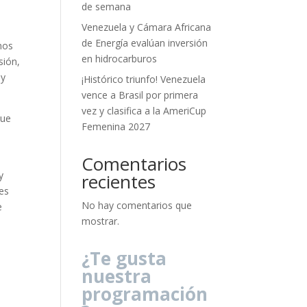
de semana
Venezuela y Cámara Africana
de Energía evalúan inversión
mos
en hidrocarburos
sión,
 y
¡Histórico triunfo! Venezuela
vence a Brasil por primera
vez y clasifica a la AmeriCup
que
Femenina 2027
Comentarios
y
recientes
yes
No hay comentarios que
e
mostrar.
¿Te gusta
nuestra
programación