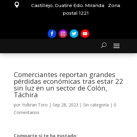

Castillejo, Guatire Edo. Miranda Zona
postal 1221
Comerciantes reportan grandes
pérdidas económicas tras estar 22
sin luz en un sector de Colón,
Táchira
por
Yolbran Toro
|
Sep 28, 2023
|
Sin categoría
|
0
Comentarios
Comparte si te ha gustado: