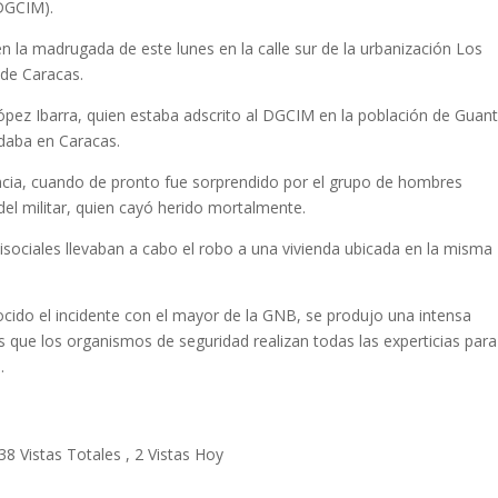
(DGCIM).
n la madrugada de este lunes en la calle sur de la urbanización Los
d de Caracas.
ópez Ibarra, quien estaba adscrito al DGCIM en la población de Guant
edaba en Caracas.
idencia, cuando de pronto fue sorprendido por el grupo de hombres
del militar, quien cayó herido mortalmente.
tisociales llevaban a cabo el robo a una vivienda ubicada en la misma
ido el incidente con el mayor de la GNB, se produjo una intensa
ras que los organismos de seguridad realizan todas las experticias para
.
38 Vistas Totales
, 2 Vistas Hoy