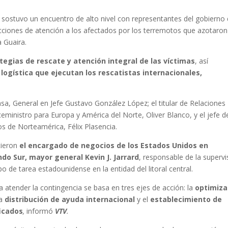
z sostuvo un encuentro de alto nivel con representantes del gobierno
cciones de atención a los afectados por los terremotos que azotaron
a Guaira.
tegias de rescate y atención integral de las víctimas
, así
 logística que ejecutan los rescatistas internacionales,
ensa, General en Jefe Gustavo González López; el titular de Relaciones
iceministro para Europa y América del Norte, Oliver Blanco, y el jefe d
s de Norteamérica, Félix Plasencia.
tieron
el encargado de negocios de los Estados Unidos en
ndo Sur, mayor general Kevin J. Jarrard
, responsable de la supervi
o de tarea estadounidense en la entidad del litoral central.
atender la contingencia se basa en tres ejes de acción: la
optimiza
la
distribución de ayuda internacional
y el
establecimiento de
icados
,
informó
VTV
.