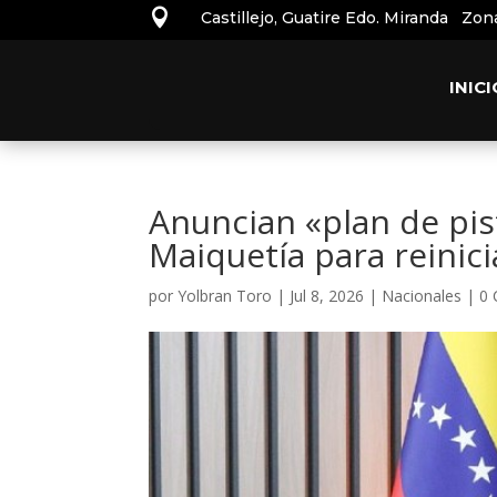

Castillejo, Guatire Edo. Miranda Zon
INICI
Anuncian «plan de pis
Maiquetía para reinic
por
Yolbran Toro
|
Jul 8, 2026
|
Nacionales
|
0 