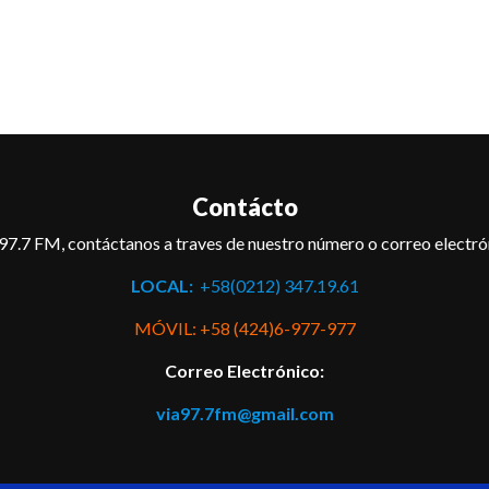
Contácto
97.7 FM, contáctanos a traves de nuestro número o correo electró
LOCAL:
+58(0212) 347.19.61
MÓVIL: +58 (424)6-977-977
Correo Electrónico:
via97.7fm@gmail.com