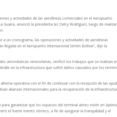
iones y actividades de las aerolíneas comerciales en el Aeropuerto
a Guaira, anunció la presidenta (e) Delcy Rodríguez, luego de realiza
ón.
e a un cronograma, las operaciones y actividades de aerolíneas
n llegada en el Aeropuerto Internacional Simón Bolívar”, dijo la
ades aeronáuticas venezolanas, verificó los trabajos que se realizan e
detalle en la infraestructura que sufrió daños causados por los terre
lterna operativa con el fin de continuar con la recepción de las ayu
inan alianzas internacionales para la recuperación de la infraestructu
an para garantizar que los espacios del terminal aéreo estén en óptim
ró el fuerte evento sísmico, a fin de asegurar la tranquilidad y el