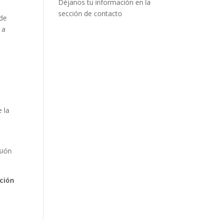
Déjanos tu información en la
sección de contacto
 de
 a
e la
sión
ción