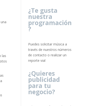
¿Te gusta
nuestra
programación
r una
?
Puedes solicitar música a
través de nuestros números
de contacto o realizar un
n las
reporte vial
motos
¿Quieres
das
publicidad
ra
para tu
negocio?
as