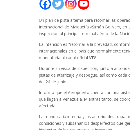
Un plan de pista alterna para retomar las operac
Internacional de Maiquetía «Simón Bolívar», en L
inspección al principal terminal aéreo de la Naci
La intención es “retomar a la brevedad, conform
internacionales en el país que normalmente tenía
mandataria al canal oficial
VTV
.
Durante su visita de inspección, junto a autorid
pistas de aterrizaje y despegue, así como cada 
del 24 de junio.
Informó que el Aeropuerto cuenta con una pista a
que llegan a Venezuela. Mientras tanto, se coord
afectada.
La mandataria interina y las autoridades trabaj
condiciones y subsanar los desperfectos que gene
bienestar de los usuarios a la brevedad.